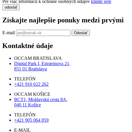
Pre viac informácií k ochrane osobných údajov
klinite sem
odoslať
Získajte najlepšie ponuky medzi prvými
E-mail
Odoslať
Kontaktné údaje
OCCAM BRATISLAVA
Digital Park I, Einsteinova 21,
851 01 Bratislava
TELEFÓN
+421 910 622 262
OCCAM KOŠICE
BCT1, Moldavská cesta 8A,
040 11 Košice
TELEFÓN
+421 905 064 859
E-MAIL