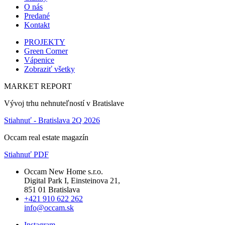
O nás
Predané
Kontakt
PROJEKTY
Green Corner
Vápenice
Zobraziť všetky
MARKET REPORT
Vývoj trhu nehnuteľností v Bratislave
Stiahnuť - Bratislava 2Q 2026
Occam real estate magazín
Stiahnuť PDF
Occam New Home s.r.o.
Digital Park I, Einsteinova 21,
851 01 Bratislava
+421 910 622 262
info@occam.sk
Instagram