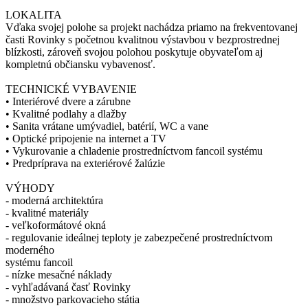
LOKALITA
Vďaka svojej polohe sa projekt nachádza priamo na frekventovanej
časti Rovinky s početnou kvalitnou výstavbou v bezprostrednej
blízkosti, zároveň svojou polohou poskytuje obyvateľom aj
kompletnú občiansku vybavenosť.
TECHNICKÉ VYBAVENIE
• Interiérové dvere a zárubne
• Kvalitné podlahy a dlažby
• Sanita vrátane umývadiel, batérií, WC a vane
• Optické pripojenie na internet a TV
• Vykurovanie a chladenie prostredníctvom fancoil systému
• Predpríprava na exteriérové žalúzie
VÝHODY
- moderná architektúra
- kvalitné materiály
- veľkoformátové okná
- regulovanie ideálnej teploty je zabezpečené prostredníctvom
moderného
systému fancoil
- nízke mesačné náklady
- vyhľadávaná časť Rovinky
- množstvo parkovacieho státia