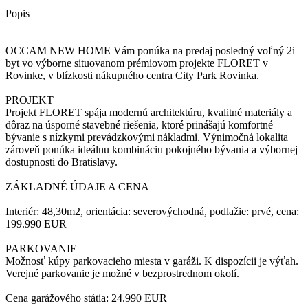
Popis
OCCAM NEW HOME Vám ponúka na predaj posledný voľný 2i
byt vo výborne situovanom prémiovom projekte FLORET v
Rovinke, v blízkosti nákupného centra City Park Rovinka.
PROJEKT
Projekt FLORET spája modernú architektúru, kvalitné materiály a
dôraz na úsporné stavebné riešenia, ktoré prinášajú komfortné
bývanie s nízkymi prevádzkovými nákladmi. Výnimočná lokalita
zároveň ponúka ideálnu kombináciu pokojného bývania a výbornej
dostupnosti do Bratislavy.
ZÁKLADNÉ ÚDAJE A CENA
Interiér: 48,30m2, orientácia: severovýchodná, podlažie: prvé, cena:
199.990 EUR
PARKOVANIE
Možnosť kúpy parkovacieho miesta v garáži. K dispozícii je výťah.
Verejné parkovanie je možné v bezprostrednom okolí.
Cena garážového státia: 24.990 EUR