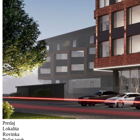
Predaj
Lokalita
Rovinka
Počet izieb