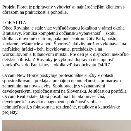
Projekt Floret je pripravený vyhovieť aj najnáročnejším klientom s
dôrazom na praktickosť a pohodlie.
LOKALITA
Obec Rovinka je stále viac vyhľadávanou lokalitou v rámci okolia
Bratislavy. Ponúka kompletnú občiansku vybavenosť – školu,
škôlku, zdravotné centrum, nákupné centrum City Park, poštu,
kaviarne, reštaurácie a pod. Športové aktivity možno vykonávať na
neďalekej hrádzi - beh, bicyklovanie, prechádzky a na
workoutovom a futbalovom ihrisku. Pre deti je k dispozícii niekoľko
detských ihrísk. Z Rovinky je výborná dopravná dostupnosť
kamkoľvek do Bratislavy a okolia vďaka obchvatu D4/R7.
Occam New Home poskytuje profesionálne služby v oblasti
sprostredkovania predaja a prenájmu nehnuteľností s primárnym
zameraním na novostavby. Spolupracuje s významnými
developerskými spoločnosťami na Slovensku. Je súčasťou portfólia
Occam Real Estate, ktorá pôsobí na trhu ako investičná,
developerská a asset management spoločnosť v oblasti
nehnuteľností, s fokusom na rezidenčné, retailové a kancelárske
projekty.