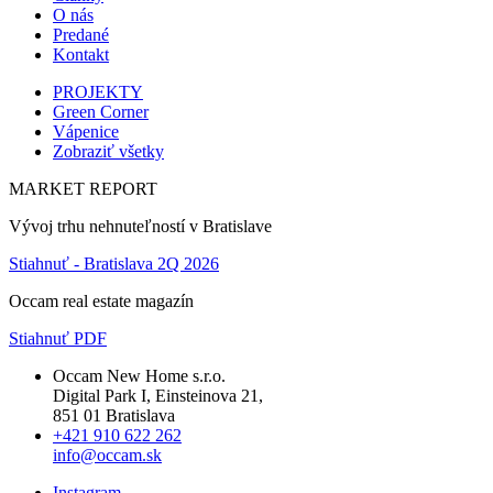
O nás
Predané
Kontakt
PROJEKTY
Green Corner
Vápenice
Zobraziť všetky
MARKET REPORT
Vývoj trhu nehnuteľností v Bratislave
Stiahnuť - Bratislava 2Q 2026
Occam real estate magazín
Stiahnuť PDF
Occam New Home s.r.o.
Digital Park I, Einsteinova 21,
851 01 Bratislava
+421 910 622 262
info@occam.sk
Instagram