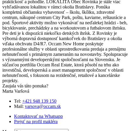
praktickosť a pohodlie. LOKALITA Obec Rovinka je stále viac
vyhľadávanou lokalitou v rámci okolia Bratislavy. Ponúka
kompletnú občiansku vybavenosť – školu, škôlku, zdravotné
centrum, nákupné centrum City Park, poštu, kaviarne, reštaurácie a
pod. Športové aktivity možno vykonávať na neďalekej hrádzi - beh,
bicyklovanie, prechádzky a na workoutovom a futbalovom ihrisku.
Pre deti je k dispozícii niekoľko detských ihrísk. Z Rovinky je
výborná dopravná dostupnosť kamkoľvek do Bratislavy a okolia
vďaka obchvatu D4/R7. Occam New Home poskytuje
profesionálne služby v oblasti sprostredkovania predaja a prenájmu
nehnuteľností s primárnym zameraním na novostavby. Spolupracuje
s významnými developerskými spoločnosťami na Slovensku. Je
súčasťou portfólia Occam Real Estate, ktorá pôsobí na trhu ako
investičná, developerská a asset management spoločnosť v oblasti
nehnuteľností, s fokusom na rezidenčné, retailové a kancelárske
projekty.
Zaujala vás táto ponuka?
Marta Varšová
Tel:
+421 948 139 150
Mail:
varsova@occam.sk
Kontaktovať na Whatsapp
Prejsť na profil makléra