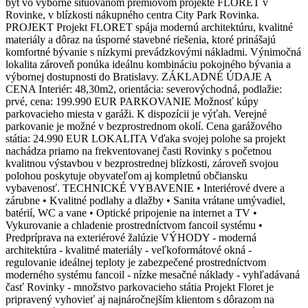
byt vo výborne situovanom prémiovom projekte FLORET v
Rovinke, v blízkosti nákupného centra City Park Rovinka.
PROJEKT Projekt FLORET spája modernú architektúru, kvalitné
materiály a dôraz na úsporné stavebné riešenia, ktoré prinášajú
komfortné bývanie s nízkymi prevádzkovými nákladmi. Výnimočná
lokalita zároveň ponúka ideálnu kombináciu pokojného bývania a
výbornej dostupnosti do Bratislavy. ZÁKLADNÉ ÚDAJE A
CENA Interiér: 48,30m2, orientácia: severovýchodná, podlažie:
prvé, cena: 199.990 EUR PARKOVANIE Možnosť kúpy
parkovacieho miesta v garáži. K dispozícii je výťah. Verejné
parkovanie je možné v bezprostrednom okolí. Cena garážového
státia: 24.990 EUR LOKALITA Vďaka svojej polohe sa projekt
nachádza priamo na frekventovanej časti Rovinky s početnou
kvalitnou výstavbou v bezprostrednej blízkosti, zároveň svojou
polohou poskytuje obyvateľom aj kompletnú občiansku
vybavenosť. TECHNICKÉ VYBAVENIE • Interiérové dvere a
zárubne • Kvalitné podlahy a dlažby • Sanita vrátane umývadiel,
batérií, WC a vane • Optické pripojenie na internet a TV •
Vykurovanie a chladenie prostredníctvom fancoil systému •
Predpríprava na exteriérové žalúzie VÝHODY - moderná
architektúra - kvalitné materiály - veľkoformátové okná -
regulovanie ideálnej teploty je zabezpečené prostredníctvom
moderného systému fancoil - nízke mesačné náklady - vyhľadávaná
časť Rovinky - množstvo parkovacieho státia Projekt Floret je
pripravený vyhovieť aj najnáročnejším klientom s dôrazom na