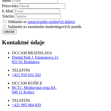
Meno
Priezvisko
E-Mail
Telefón
Súhlasím so
spracovaním osobných údajov
Suhlasím so zasielaním marketingových ponúk.
odoslať
Kontaktné údaje
OCCAM BRATISLAVA
Digital Park I, Einsteinova 21,
851 01 Bratislava
TELEFÓN
+421 910 622 262
OCCAM KOŠICE
BCT1, Moldavská cesta 8A,
040 11 Košice
TELEFÓN
+421 905 064 859