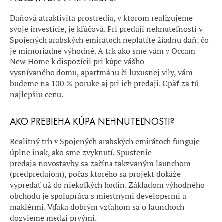
Daňová atraktivita prostredia, v ktorom realizujeme
svoje investície, je kľúčová. Pri predaji nehnuteľností v
Spojených arabských emirátoch neplatíte žiadnu daň, čo
je mimoriadne výhodné. A tak ako sme vám v Occam
New Home k dispozícii pri kúpe vášho
vysnívaného domu, apartmánu či luxusnej vily, vám
budeme na 100 % poruke aj pri ich predaji. Opäť za tú
najlepšiu cenu.
AKO PREBIEHA KÚPA NEHNUTEĽNOSTI?
Realitný trh v Spojených arabských emirátoch funguje
úplne inak, ako sme zvyknutí. Spustenie
predaja novostavby sa začína takzvaným launchom
(predpredajom), počas ktorého sa projekt dokáže
vypredať už do niekoľkých hodín. Základom výhodného
obchodu je spolupráca s miestnymi developermi a
maklérmi. Vďaka dobrým vzťahom sa o launchoch
dozvieme medzi prvými.