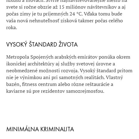
luxusu a inovácií. Štvrté najnavštevovanejšie mesto na
svete si ročne obzrie až 15 miliónov návštevníkov a aj
počas zimy je tu príjemných 24 °C. Vďaka tomu bude
vaša nová nehnuteľnosť zisková takmer počas celého
roka.
VYSOKÝ ŠTANDARD ŽIVOTA
Metropola Spojených arabských emirátov ponúka okrem
ikonickej architektúry aj služby svetovej úrovne a
neobmedzené možnosti rozvoja. Vysoký štandard pritom
nie je výnimkou ani pri samotných realitách. Vlastný
bazén, fitness centrum alebo rôzne reštaurácie a
kaviarne sú pre rezidentov samozrejmosťou.
MINIMÁLNA KRIMINALITA