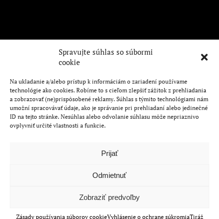
Spravujte súhlas so súbormi
cookie
PODSTRÁNKY
PROJEKTY
Na ukladanie a/alebo prístup k informáciám o zariadení používame
Ponuka
Green Corner
technológie ako cookies. Robíme to s cieľom zlepšiť zážitok z prehliadania
O nás
Vápenice
a zobrazovať (ne)prispôsobené reklamy. Súhlas s týmito technológiami nám
umožní spracovávať údaje, ako je správanie pri prehliadaní alebo jedinečné
Kontakt
ID na tejto stránke. Nesúhlas alebo odvolanie súhlasu môže nepriaznivo
ovplyvniť určité vlastnosti a funkcie.
Prijať
Všeobecné obchodné podmienky
|
Ochrana osobných údajov
Odmietnuť
© 2026 Occam Real Estate, s.r.o.
All rights reserved
Zobraziť predvoľby
Zásady používania súborov cookie
Vyhlásenie o ochrane súkromia
Tiráž