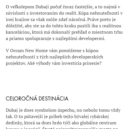
O veľkolepom Dubaji počuť čoraz častejšie, a to najmä v
súvislosti s investovaním do realít. Kúpa nehnuteľnosti v
inej krajine sa však môže zdať náročná. Práve preto je
dôležité, aby ste sa do tohto kroku pustili iba s realitnou
kanceláriou, ktorá má dokonalý prehľad o miestnom trhu
a priamo spolupracuje s najlepšími developermi.
V Occam New Home vám pomôžeme s kúpou
nehnuteľností z tých najlepších developerských
projektov. Aké výhody vám investícia prinesie?
CELOROČNÁ DESTINÁCIA
Dubaj je dnes symbolom úspechu, no nebolo tomu vždy
tak. O to pútavejší je príbeh tejto bývalej rybárskej
dedinky, ktorá sa dnes hrdo týči ako globálne centrum