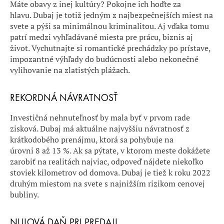
Máte obavy z inej kultúry? Pokojne ich hoďte za
hlavu. Dubaj je totiž jedným z najbezpečnejších miest na
svete a pýši sa minimálnou kriminalitou. Aj vďaka tomu
patrí medzi vyhľadávané miesta pre prácu, biznis aj
život. Vychutnajte si romantické prechádzky po prístave,
impozantné výhľady do budúcnosti alebo nekonečné
vylihovanie na zlatistých plážach.
REKORDNÁ NÁVRATNOSŤ
Investičná nehnuteľnosť by mala byť v prvom rade
zisková. Dubaj má aktuálne najvyššiu návratnosť z
krátkodobého prenájmu, ktorá sa pohybuje na
úrovni 8 až 13 %. Ak sa pýtate, v ktorom meste dokážete
zarobiť na realitách najviac, odpoveď nájdete niekoľko
stoviek kilometrov od domova. Dubaj je tiež k roku 2022
druhým miestom na svete s najnižším rizikom cenovej
bubliny.
NULOVÁ DAŇ PRI PREDAJI